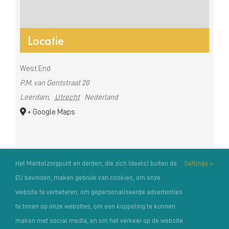
Locatie
West End
P.M. van Gentstraat 20
Leerdam
,
Utrecht
Nederland
+ Google Maps
Het Mantelzorgpunt en derden, die zich (deels) buiten de
Settings
EU bevinden, maken gebruik van cookies, om onze
website te verbeteren, om gepersonaliseerde advertenties
te tonen op onze websites, om een koppeling te kunnen
Copyright Het Mantelzorgpunt |
Privacyverklaring
|
maken met social media, en om het verkeer op de website