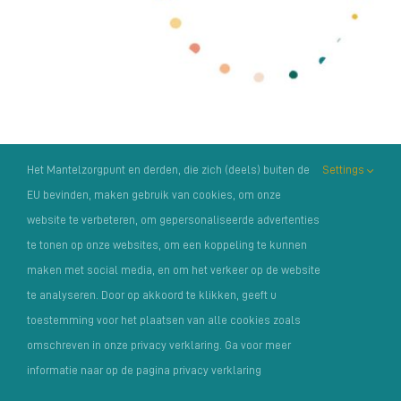
Het Mantelzorgpunt en derden, die zich (deels) buiten de
Settings
EU bevinden, maken gebruik van cookies, om onze
website te verbeteren, om gepersonaliseerde advertenties
te tonen op onze websites, om een koppeling te kunnen
maken met social media, en om het verkeer op de website
te analyseren. Door op akkoord te klikken, geeft u
toestemming voor het plaatsen van alle cookies zoals
omschreven in onze privacy verklaring. Ga voor meer
Copyright Het Mantelzorgpunt |
Privacyverklaring
|
informatie naar op de pagina privacy verklaring
Klachtenregelement
| Foto’s: o.a. van:
MantelzorgNL
,