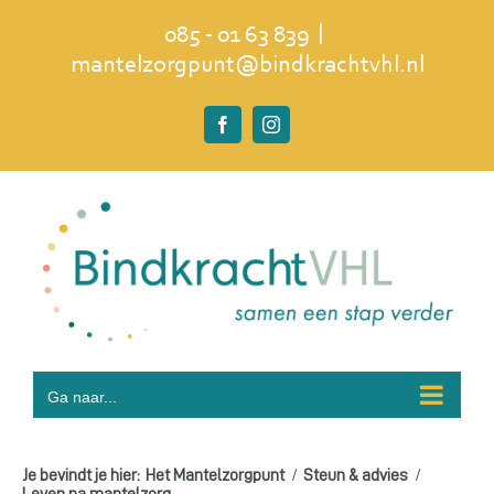
Ga
|
085 - 01 63 839
naar
mantelzorgpunt@bindkrachtvhl.nl
inhoud
Facebook
Instagram
Ga naar...
Je bevindt je hier:
Het Mantelzorgpunt
Steun & advies
Leven na mantelzorg