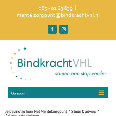
Ga
|
085 - 01 63 839
naar
mantelzorgpunt@bindkrachtvhl.nl
inhoud
Facebook
Instagram
Ga naar...
Je bevindt je hier:
Het Mantelzorgpunt
Steun & advies
Adviseur Mantelzorg