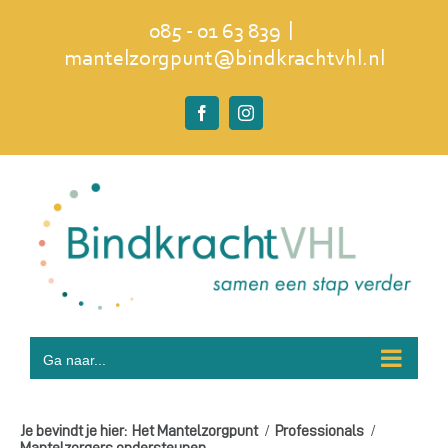
Ga
|
085 - 01 63 839
naar
mantelzorgpunt@bindkrachtvhl.nl
inhoud
Facebook
Instagram
Ga naar...
Je bevindt je hier:
Het Mantelzorgpunt
Professionals
Mantelzorgers ondersteunen