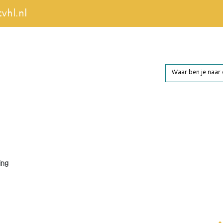
vhl.nl
Zoek
naar:
ing