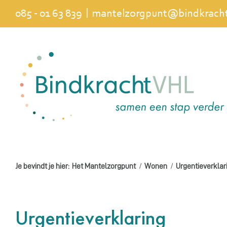
Ga
|
085 - 01 63 839
mantelzorgpunt@bindkracht
naar
inhoud
Je bevindt je hier:
Het Mantelzorgpunt
Wonen
Urgentieverklar
Urgentieverklaring