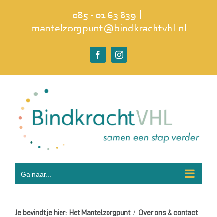
Ga
|
085 - 01 63 839
naar
mantelzorgpunt@bindkrachtvhl.nl
inhoud
Facebook
Instagram
Ga naar...
Je bevindt je hier:
Het Mantelzorgpunt
Over ons & contact