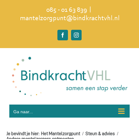
Ga
|
085 - 01 63 839
naar
mantelzorgpunt@bindkrachtvhl.nl
inhoud
Facebook
Instagram
Ga naar...
Je bevindt je hier:
Het Mantelzorgpunt
Steun & advies
Andere mantelzorgers ontmoeten