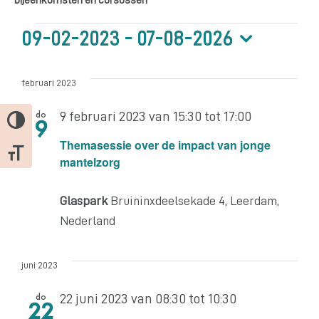
09-02-2023
 - 
07-08-2026
bijeenkomsten
Selecteer
een
februari 2023
en
datum.
do
9 februari 2023 van 15:30
tot
17:00
9
Keuze voor hoog contrast
Themasessie over de impact van jonge
cursussen
Kies grootte van het lettertype
mantelzorg
Glaspark
Bruininxdeelsekade 4, Leerdam,
Nederland
juni 2023
do
22 juni 2023 van 08:30
tot
10:30
22