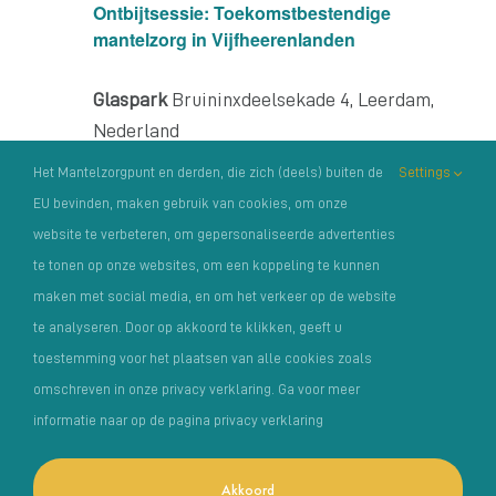
Ontbijtsessie: Toekomstbestendige
mantelzorg in Vijfheerenlanden
Glaspark
Bruininxdeelsekade 4, Leerdam,
Nederland
Gratis
Het Mantelzorgpunt en derden, die zich (deels) buiten de
Settings
EU bevinden, maken gebruik van cookies, om onze
website te verbeteren, om gepersonaliseerde advertenties
te tonen op onze websites, om een koppeling te kunnen
maken met social media, en om het verkeer op de website
te analyseren. Door op akkoord te klikken, geeft u
toestemming voor het plaatsen van alle cookies zoals
omschreven in onze privacy verklaring. Ga voor meer
Copyright Het Mantelzorgpunt |
Privacyverklaring
|
informatie naar op de pagina privacy verklaring
Klachtenregelement
| Foto’s: o.a. van:
MantelzorgNL
,
Photosolutions
en Angela Latumaerissa | Fiscaal nummer /
Akkoord