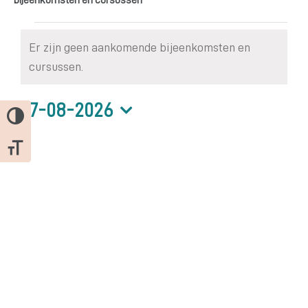
bijeenkomsten
Er zijn geen aankomende bijeenkomsten en
Bericht
cursussen.
en
07-08-2026
Keuze voor hoog contrast
Selecteer
cursussen
een
Kies grootte van het lettertype
datum.
in
7
augustus