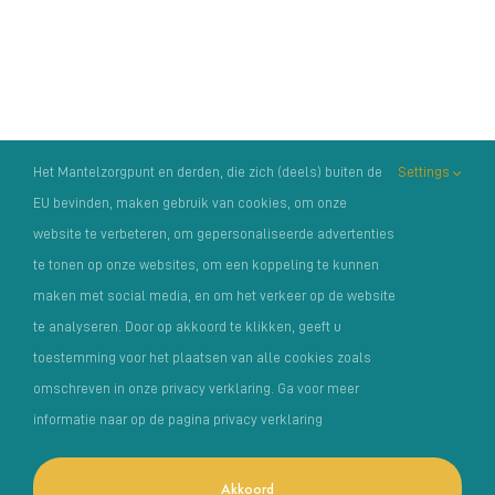
2026
Het Mantelzorgpunt en derden, die zich (deels) buiten de
Settings
EU bevinden, maken gebruik van cookies, om onze
website te verbeteren, om gepersonaliseerde advertenties
te tonen op onze websites, om een koppeling te kunnen
maken met social media, en om het verkeer op de website
te analyseren. Door op akkoord te klikken, geeft u
toestemming voor het plaatsen van alle cookies zoals
omschreven in onze privacy verklaring. Ga voor meer
Copyright Het Mantelzorgpunt |
Privacyverklaring
|
informatie naar op de pagina privacy verklaring
Klachtenregelement
| Foto’s: o.a. van:
MantelzorgNL
,
Photosolutions
en Angela Latumaerissa | Fiscaal nummer /
Akkoord