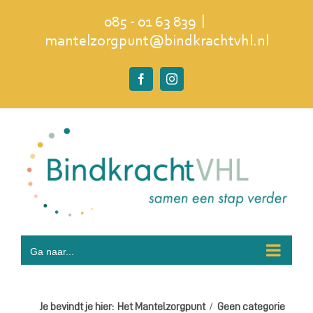
Ga
|
085 - 01 63 839
naar
mantelzorgpunt@bindkrachtvhl.nl
inhoud
Facebook
Instagram
Ga naar...
Je bevindt je hier:
Het Mantelzorgpunt
Geen categorie