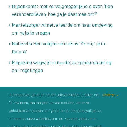
Bijeenkomst met vervolgmogelijkheid over: ‘Een
veranderd leven, hoe ga je daarmee om?’
Mantelzorger Annette leerde om haar omgeving
om hulp te vragen
Natascha Heil volgde de cursus ‘Zo blijf je in
balans’
Magazine wegwijs in mantelzorgondersteuning
en -regelingen
Archieven
Het Mantelzorgpunt en derden, die zich (deels) buiten de
Settings
EU bevinden, maken gebruik van cookies, om onze
Archieven
website te verbeteren, om gepersonaliseerde advertenties
te tonen op onze websites, om een koppeling te kunnen
maken met social media, en om het verkeer op de website