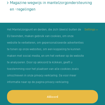
Magazine wegwijs in mantelzorgondersteuning
en -regelingen
Archieven
Het Mantelzorgpunt en derden, die zich (deels) buiten de
Settings
EU bevinden, maken gebruik van cookies, om onze
Archieven
website te verbeteren, om gepersonaliseerde advertenties
te tonen op onze websites, om een koppeling te kunnen
maken met social media, en om het verkeer op de website
te analyseren. Door op akkoord te klikken, geeft u
toestemming voor het plaatsen van alle cookies zoals
omschreven in onze privacy verklaring. Ga voor meer
Copyright Het Mantelzorgpunt |
Privacyverklaring
|
informatie naar op de pagina privacy verklaring
Klachtenregelement
| Foto’s: o.a. van:
MantelzorgNL
,
Photosolutions
en Angela Latumaerissa | Fiscaal nummer /
Akkoord
RSIN 0089.33.558