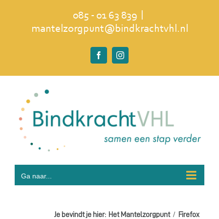
Ga
|
085 - 01 63 839
naar
mantelzorgpunt@bindkrachtvhl.nl
inhoud
Facebook
Instagram
Ga naar...
Je bevindt je hier:
Het Mantelzorgpunt
Firefox