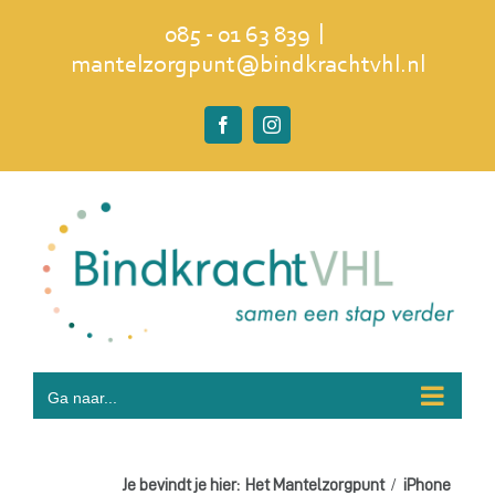
Ga
|
085 - 01 63 839
naar
mantelzorgpunt@bindkrachtvhl.nl
inhoud
Facebook
Instagram
Ga naar...
Je bevindt je hier:
Het Mantelzorgpunt
iPhone