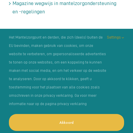
Magazine wegwijs in mantelzorgondersteuning
en -regelingen
Archieven
Het Mantelzorgpunt en derden, die zich (deels) buiten de
Settings
EU bevinden, maken gebruik van cookies, om onze
Archieven
website te verbeteren, om gepersonaliseerde advertenties
te tonen op onze websites, om een koppeling te kunnen
maken met social media, en om het verkeer op de website
te analyseren. Door op akkoord te klikken, geeft u
toestemming voor het plaatsen van alle cookies zoals
omschreven in onze privacy verklaring. Ga voor meer
Copyright Het Mantelzorgpunt |
Privacyverklaring
|
informatie naar op de pagina privacy verklaring
Klachtenregelement
| Foto’s: o.a. van:
MantelzorgNL
,
Photosolutions
en Angela Latumaerissa | Fiscaal nummer /
Akkoord
RSIN 0089.33.558