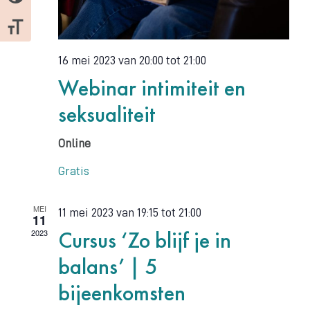
Kies grootte van het lettertype
16 mei 2023 van 20:00
tot
21:00
Webinar intimiteit en
seksualiteit
Online
Gratis
MEI
11 mei 2023 van 19:15
tot
21:00
11
Cursus ‘Zo blijf je in
2023
balans’ | 5
bijeenkomsten