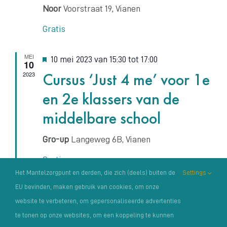
Noor
Voorstraat 19, Vianen
Gratis
MEI
Uitgelicht
10 mei 2023 van 15:30
tot
17:00
10
Cursus ‘Just 4 me’ voor 1e
2023
en 2e klassers van de
middelbare school
Gro-up
Langeweg 6B, Vianen
Gratis
Het Mantelzorgpunt en derden, die zich (deels) buiten de
Settings
EU bevinden, maken gebruik van cookies, om onze
website te verbeteren, om gepersonaliseerde advertenties
te tonen op onze websites, om een koppeling te kunnen