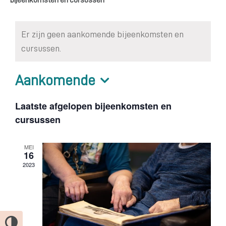
Er zijn geen aankomende bijeenkomsten en
cursussen.
Aankomende
Selecteer
Laatste afgelopen bijeenkomsten en
een
cursussen
datum.
MEI
16
2023
Keuze voor hoog contrast