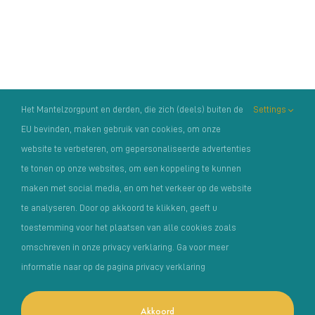
cursussen
cursussen
cursussen
cursussen
cursussen
cursussen
cursu
Het Mantelzorgpunt en derden, die zich (deels) buiten de
Settings
EU bevinden, maken gebruik van cookies, om onze
website te verbeteren, om gepersonaliseerde advertenties
te tonen op onze websites, om een koppeling te kunnen
maken met social media, en om het verkeer op de website
te analyseren. Door op akkoord te klikken, geeft u
toestemming voor het plaatsen van alle cookies zoals
omschreven in onze privacy verklaring. Ga voor meer
Copyright Het Mantelzorgpunt |
Privacyverklaring
|
informatie naar op de pagina privacy verklaring
Klachtenregelement
| Foto’s: o.a. van:
MantelzorgNL
,
Photosolutions
en Angela Latumaerissa | Fiscaal nummer /
Akkoord